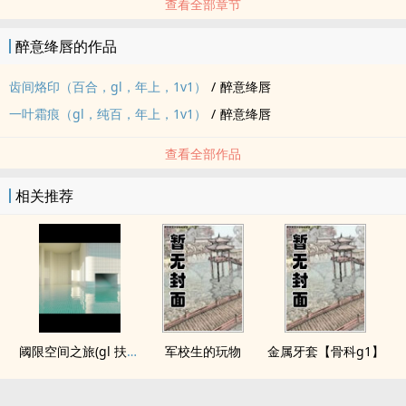
查看全部章节
醉意绛唇的作品
齿间烙印（百合，gl，年上，1v1）
/
醉意绛唇
一叶霜痕（gl，纯百，年上，1v1）
/
醉意绛唇
查看全部作品
相关推荐
阈限空间之旅(gl 扶她)
军校生的玩物
金属牙套【骨科g1】