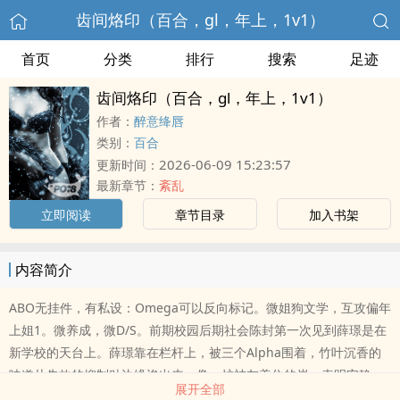
齿间烙印（百合，gl，年上，1v1）
首页
分类
排行
搜索
足迹
齿间烙印（百合，gl，年上，1v1）
作者：
醉意绛唇
类别：
百合
2026-06-09 15:23:57
更新时间：
最新章节：
紊乱
立即阅读
章节目录
加入书架
内容简介
ABO无挂件，有私设：Omega可以反向标记。微姐狗文学，互攻偏年
上姐1。微养成，微D/S。前期校园后期社会陈封第一次见到薛璟是在
新学校的天台上。薛璟靠在栏杆上，被三个Alpha围着，竹叶沉香的
味道从失效的抑制贴边缘渗出来，像一炉被灰盖住的炭，表明安静，
展开全部
底下全是滚烫的暗红。陈封帮了她，然后薛璟一个Omega揽过她的脖