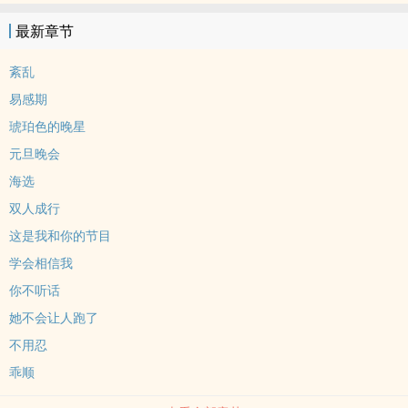
子，咬了她的腺体。“你的信息素好呛。”那是她们认识的第一天。陈
最新章节
封是S级Alpha，混乱的六中毕业，进过少管所，没有家人，住在城中
村，靠零散兼职和全额奖学金活着。她的信息素是武器，拳头是语
紊乱
言，孤身一人是她全部的底色，骨子里淌着脏戾。她打过的架比说过
易感期
的话多，吃过的亏比得到的善意多。薛璟是S级Omega，薛氏药业的
琥珀色的晚星
千金，信息素却会毫无预兆暴乱。医生说她必须找到匹配的Alpha进
元旦晚会
行双向标记，咬回去，从对方的信息素里汲取稳定。她是万中无一需
要反向标记Alpha的Omega。没有Alpha愿意把腺体给Omega咬。陈
海选
封愿意。她甚至没想过不愿意。薛璟咬她的时候，她疼到浑身脱离，
双人成行
却没有推开。后来薛璟说“咬我”，她红着眼睛咬回去，把所有的愤怒
这是我和你的节目
和羞耻都压在齿尖上。再后来，薛璟说什么，她都听。但她不知道薛
学会相信我
璟看过她的全部档案，不知道每一次的靠近都被安排得精准自然。一
你不听话
个步步为营，一个心甘情愿。脏戾变成乖顺，坚硬变成柔软。“下次要
咬之前，先说一声。”“好。”
她不会让人跑了
不用忍
乖顺