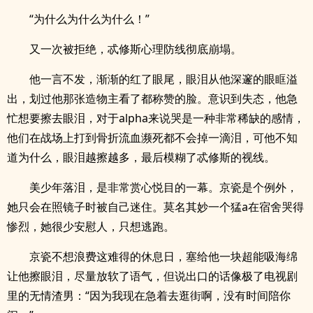
“为什么为什么为什么！”
又一次被拒绝，忒修斯心理防线彻底崩塌。
他一言不发，渐渐的红了眼尾，眼泪从他深邃的眼眶溢
出，划过他那张造物主看了都称赞的脸。意识到失态，他急
忙想要擦去眼泪，对于alpha来说哭是一种非常稀缺的感情，
他们在战场上打到骨折流血濒死都不会掉一滴泪，可他不知
道为什么，眼泪越擦越多，最后模糊了忒修斯的视线。
美少年落泪，是非常赏心悦目的一幕。京瓷是个例外，
她只会在照镜子时被自己迷住。莫名其妙一个猛a在宿舍哭得
惨烈，她很少安慰人，只想逃跑。
京瓷不想浪费这难得的休息日，塞给他一块超能吸海绵
让他擦眼泪，尽量放软了语气，但说出口的话像极了电视剧
里的无情渣男：“因为我现在急着去逛街啊，没有时间陪你