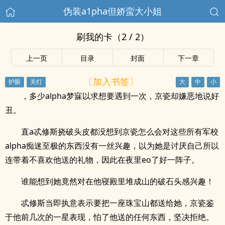
伪装a1pha但娇蛮大小姐
刷我的卡（2 / 2）
上一页
目录
封面
下一章
〔加入书签〕
，多少alpha梦寐以求想要遇到一次，京瓷却嫌恶地说好
丑。
直a忒修斯挠破头皮都没想到京瓷怎么会对这些所有军校
alpha痴迷至极的东西没有一丝兴趣，以为她是讨厌自己所以
连带着不喜欢他送的礼物，因此在夜里eo了好一阵子。
谁能想到她竟然对在他寝殿里堆成山的破石头感兴趣！
忒修斯当即执意表示要把一座珠宝山都送给她，京瓷鉴
于他前几次的一星表现，怕了他送的任何东西，坚决拒绝。