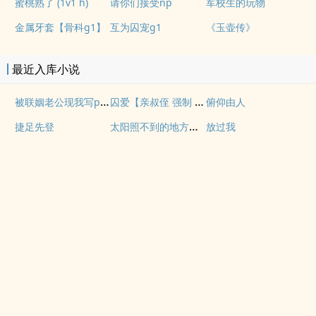
蜜桃熟了 (1v1 h)
请你们接受np
军校生的玩物
金属牙套【骨科g1】
互为囚宠g1
《玉壶传》
最近入库小说
被联姻老公现我写po文后
囚爱【亲叔侄 强制 1v1 h】
俯仰由人
太阳照不到的地方【百合 s】
捷足先登
放过我